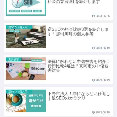
料金の業者8社を紹介します
2023.06.25
逆SEO（個人用）
逆SEOの料金比較3選を紹介しま
す！那珂川町の個人参考
2023.06.19
風評被害
法律に触れない中傷被害を紹介！
費用比較4選は？真岡市の中傷被
害対策
2023.06.13
逆SEO（個人用）
下野市法人！罪にならない仕返し
｜逆SEOのカラクリ
2023.06.10