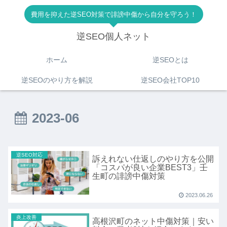
費用を抑えた逆SEO対策で誹謗中傷から自分を守ろう！
逆SEO個人ネット
ホーム
逆SEOとは
逆SEOのやり方を解説
逆SEO会社TOP10
2023-06
逆SEO対応
訴えれない仕返しのやり方を公開
「コスパが良い企業BEST3」壬
生町の誹謗中傷対策
2023.06.26
炎上改善
高根沢町のネット中傷対策｜安い