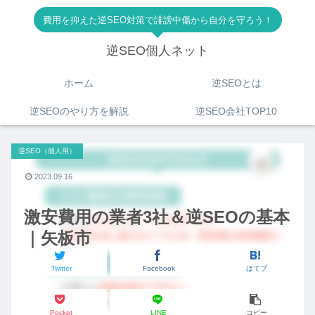
費用を抑えた逆SEO対策で誹謗中傷から自分を守ろう！
逆SEO個人ネット
ホーム
逆SEOとは
逆SEOのやり方を解説
逆SEO会社TOP10
逆SEO（個人用）
2023.09.16
激安費用の業者3社＆逆SEOの基本
｜矢板市
Twitter
Facebook
はてブ
Pocket
LINE
コピー