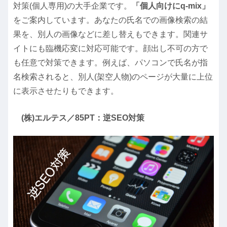
対策(個人専用)の大手企業です。
「個人向けにq-mix」
をご案内しています。あなたの氏名での画像検索の結
果を、別人の画像などに差し替えもできます。関連サ
イトにも臨機応変に対応可能です。顔出し不可の方で
も任意で対策できます。例えば、パソコンで氏名が指
名検索されると、別人(架空人物)のページが大量に上位
に表示させたりもできます。
(株)エルテス／85PT：逆SEO対策