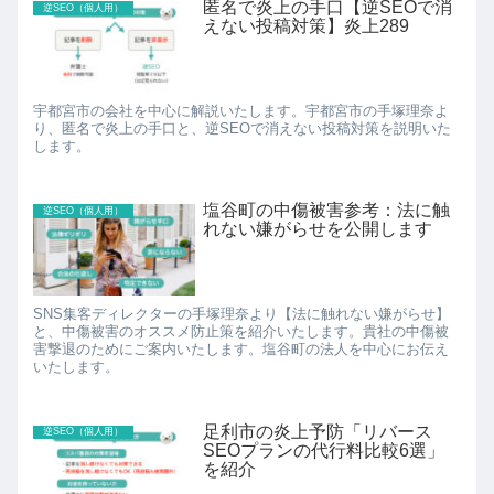
匿名で炎上の手口【逆SEOで消
逆SEO（個人用）
えない投稿対策】炎上289
宇都宮市の会社を中心に解説いたします。宇都宮市の手塚理奈よ
り、匿名で炎上の手口と、逆SEOで消えない投稿対策を説明いた
します。
塩谷町の中傷被害参考：法に触
逆SEO（個人用）
れない嫌がらせを公開します
SNS集客ディレクターの手塚理奈より【法に触れない嫌がらせ】
と、中傷被害のオススメ防止策を紹介いたします。貴社の中傷被
害撃退のためにご案内いたします。塩谷町の法人を中心にお伝え
いたします。
足利市の炎上予防「リバース
逆SEO（個人用）
SEOプランの代行料比較6選」
を紹介