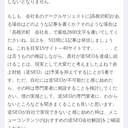
しないとなりません。
もしも、会社名のグーグルサジェストに[高根沢町]があ
る場合はどのような記事を書くか？そのような場合は
「高根沢町 会社名」で最低2600文字を書いてしてく
ださいね。以上を、5日間に1記事は発信しましょう
ね。これを目安15サイト～40サイトです。．．．．と
は言うものの検証しながら、貴社が逆SEOを達成し続
けることは、現実として大変だと考えましたよね？炎
上対処（逆SEO）は[予算を抑えてする]ことが1番で
す。ただ、自社には逆SEOが不可能だと感じ始めた
ら、その時は専門業者に相談することを検討してくだ
さい。僕の実感として、逆SEOの専門業者に、わから
ないところなどを聞きまくることも良いと思います。
逆SEOが自社で実現できないと感じ始めた時は、メニ
ューコンテンツの[おすすめの逆SEO会社解説]をご確認