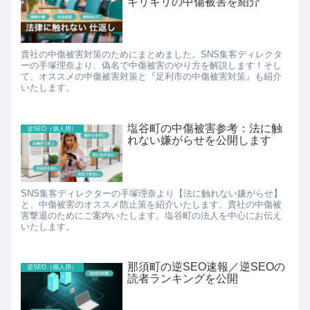
ギリギリの中傷被害を紹介
貴社の中傷被害対策のためにまとめました。SNS集客ディレクタ
ーの手塚理奈より、偽名で中傷被害のやり方を解説します！そし
て、オススメの中傷被害対策と『足利市の中傷被害対策』も紹介
いたします。
塩谷町の中傷被害参考：法に触
逆SEO（個人用）
れない嫌がらせを公開します
SNS集客ディレクターの手塚理奈より【法に触れない嫌がらせ】
と、中傷被害のオススメ防止策を紹介いたします。貴社の中傷被
害撃退のためにご案内いたします。塩谷町の法人を中心にお伝え
いたします。
那須町の逆SEO速報／逆SEOの
逆SEO（個人用）
読者ランキングを公開