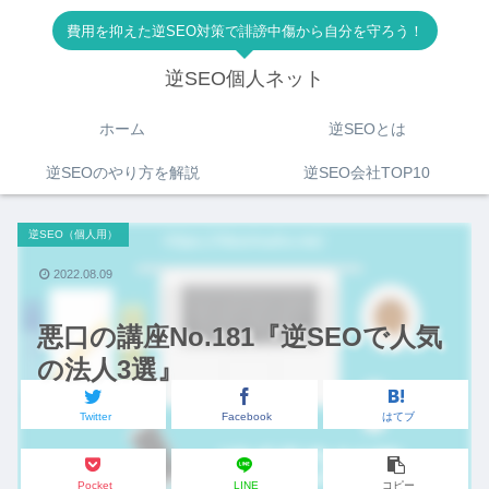
費用を抑えた逆SEO対策で誹謗中傷から自分を守ろう！
逆SEO個人ネット
ホーム
逆SEOとは
逆SEOのやり方を解説
逆SEO会社TOP10
逆SEO（個人用）
2022.08.09
悪口の講座No.181『逆SEOで人気
の法人3選』
Twitter
Facebook
はてブ
Pocket
LINE
コピー