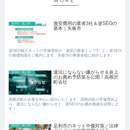
激安費用の業者3社＆逆SEOの
逆SEO（個人用）
基本｜矢板市
逆SEO個人ネットの手塚理奈が「激安の業者トップ3」と、逆SEO
の基礎知識をご案内します。矢板市の事業者様に紹介します。
違法にならない嫌がらせ＆炎上
逆SEO（個人用）
のお薦め予防策を公開！高根沢
町会社
高根沢町の企業を中心に紹介いたします。高根沢町の手塚理奈よ
り、違法にならない嫌がらせと、逆SEOのお薦め根拠を説明しま
す！
足利市のネット中傷対策／法律
逆SEO（個人用）