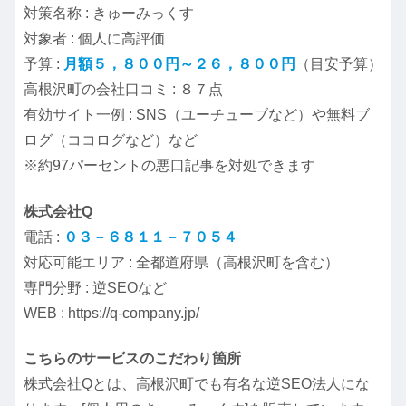
対策名称 : きゅーみっくす
対象者 : 個人に高評価
予算 :
月額５，８００円～２６，８００円
（目安予算）
高根沢町の会社口コミ : ８７点
有効サイト一例 : SNS（ユーチューブなど）や無料ブ
ログ（ココログなど）など
※約97パーセントの悪口記事を対処できます
株式会社Q
電話 :
０３－６８１１－７０５４
対応可能エリア : 全都道府県（高根沢町を含む）
専門分野 : 逆SEOなど
WEB : https://q-company.jp/
こちらのサービスのこだわり箇所
株式会社Qとは、高根沢町でも有名な逆SEO法人にな