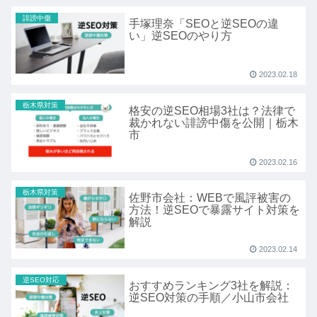
誹謗中傷
手塚理奈「SEOと逆SEOの違
い」逆SEOのやり方
2023.02.18
栃木県対策
格安の逆SEO相場3社は？法律で
裁かれない誹謗中傷を公開｜栃木
市
2023.02.16
栃木県対策
佐野市会社：WEBで風評被害の
方法！逆SEOで暴露サイト対策を
解説
2023.02.14
逆SEO対応
おすすめランキング3社を解説：
逆SEO対策の手順／小山市会社