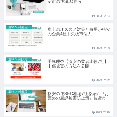
沼市の逆SEO参考
2023.02.24
逆SEO（会社用）
炎上のオススメ対策と費用が格安
の企業4社｜矢板市個人
2023.02.23
逆SEO（個人用）
手塚理奈【激安の業者比較7社】
中傷被害の方法を公開
2023.02.22
逆SEO（会社用）
格安の逆SEO相場7社を紹介『お
薦めの風評被害防止策』佐野市
2023.02.20