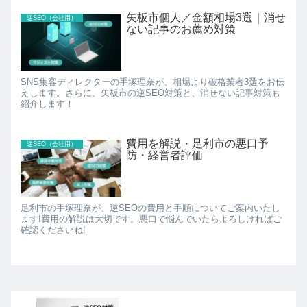
矢板市個人／金額相場3選｜消せ
逆SEO（会社用）
ない記事のお薦め対策
SNS集客ディレクターの手塚理奈が、相場より破格業者3選をお伝
えします。さらに、矢板市の逆SEO対策と、消せない記事対策も
紹介します！
費用を解説・足利市の悪口予
逆SEO（会社用）
防・経営者評価
足利市の手塚理奈が、逆SEOの費用と手順についてご案内いたし
ます!費用の解説は大切です。悪口で悩んでいたらよろしければご
確認くださいね!