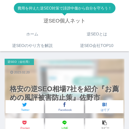
費用を抑えた逆SEO対策で誹謗中傷から自分を守ろう！
逆SEO個人ネット
ホーム
逆SEOとは
逆SEOのやり方を解説
逆SEO会社TOP10
逆SEO（会社用）
2023.02.20
格安の逆SEO相場7社を紹介『お薦
めの風評被害防止策』佐野市
Twitter
Facebook
はてブ
Pocket
LINE
コピー