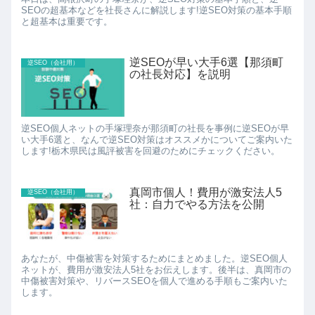
SEOの超基本などを社長さんに解説します!逆SEO対策の基本手順
と超基本は重要です。
逆SEOが早い大手6選【那須町
逆SEO（会社用）
の社長対応】を説明
逆SEO個人ネットの手塚理奈が那須町の社長を事例に逆SEOが早
い大手6選と、なんで逆SEO対策はオススメかについてご案内いた
します!栃木県民は風評被害を回避のためにチェックください。
真岡市個人！費用が激安法人5
逆SEO（会社用）
社：自力でやる方法を公開
あなたが、中傷被害を対策するためにまとめました。逆SEO個人
ネットが、費用が激安法人5社をお伝えします。後半は、真岡市の
中傷被害対策や、リバースSEOを個人で進める手順もご案内いた
します。