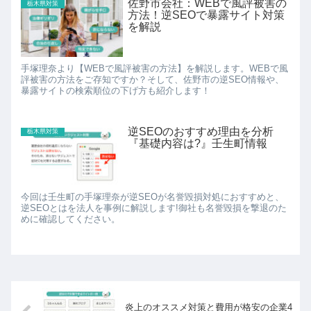
佐野市会社：WEBで風評被害の
栃木県対策
方法！逆SEOで暴露サイト対策
を解説
手塚理奈より【WEBで風評被害の方法】を解説します。WEBで風
評被害の方法をご存知ですか？そして、佐野市の逆SEO情報や、
暴露サイトの検索順位の下げ方も紹介します！
逆SEOのおすすめ理由を分析
栃木県対策
『基礎内容は?』壬生町情報
今回は壬生町の手塚理奈が逆SEOが名誉毀損対処におすすめと、
逆SEOとはを法人を事例に解説します!御社も名誉毀損を撃退のた
めに確認してください。
炎上のオススメ対策と費用が格安の企業4