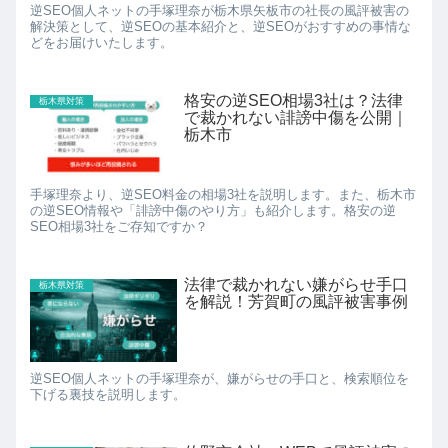
逆SEO個人ネットの手塚理奈が栃木県矢板市の社長の風評被害の
解決策として、逆SEOの基本紹介と、逆SEOがおすすめの事情な
どをお届けいたします。
格安の逆SEO相場3社は？法律
栃木県対策
で裁かれない誹謗中傷を公開｜
栃木市
手塚理奈より、逆SEO料金の相場3社を説明します。また、栃木市
の逆SEO情報や「誹謗中傷のやり方」も紹介します。格安の逆
SEO相場3社をご存知ですか？
法律で裁かれない嫌がらせ手口
栃木県対策
を解説！芳賀町の風評被害事例
逆SEO個人ネットの手塚理奈が、嫌がらせの手口と、検索順位を
下げる裏技を説明します。