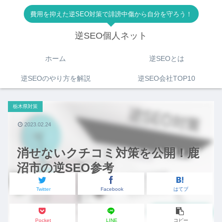
費用を抑えた逆SEO対策で誹謗中傷から自分を守ろう！
逆SEO個人ネット
ホーム
逆SEOとは
逆SEOのやり方を解説
逆SEO会社TOP10
栃木県対策
2023.02.24
消せないクチコミ対策を公開！鹿
沼市の逆SEO参考
Twitter
Facebook
はてブ
Pocket
LINE
コピー