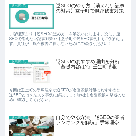
逆SEOのやり方【消えない記事
栃木県対策
の対策】益子町で風評被害対策
手塚理奈より【逆SEOの進め方】を解説いたします。次に、逆
SEOで消えない記事対策や【益子町の逆SEO事例】もご案内しま
す。貴社が、風評被害に負けないためにご確認ください！
逆SEOのおすすめ理由を分析
栃木県対策
『基礎内容は?』壬生町情報
今回は壬生町の手塚理奈が逆SEOが名誉毀損対処におすすめと、
逆SEOとはを法人を事例に解説します!御社も名誉毀損を撃退のた
めに確認してください。
自分でやる方法「逆SEOの業者
栃木県対策
ランキングを解説」手塚理奈