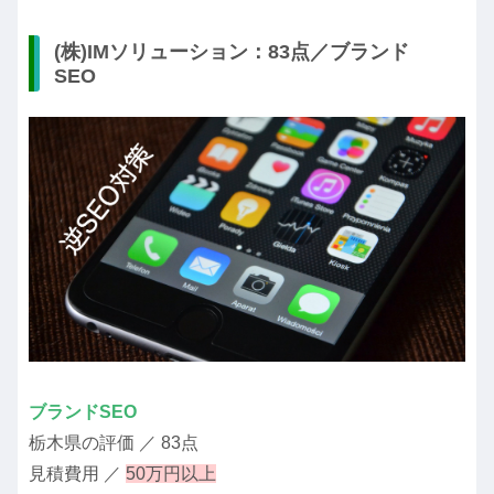
(株)IMソリューション：83点／ブランド
SEO
ブランドSEO
栃木県の評価 ／ 83点
見積費用 ／
50万円以上