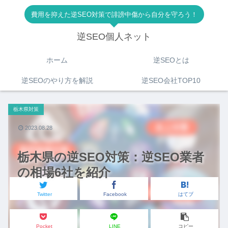
費用を抑えた逆SEO対策で誹謗中傷から自分を守ろう！
逆SEO個人ネット
ホーム
逆SEOとは
逆SEOのやり方を解説
逆SEO会社TOP10
栃木県対策
2023.08.28
栃木県の逆SEO対策：逆SEO業者
の相場6社を紹介
Twitter
Facebook
はてブ
Pocket
LINE
コピー