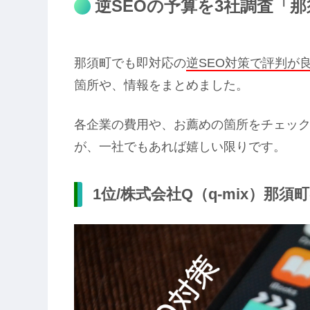
逆SEOの予算を3社調査「
那須町でも即対応の
逆SEO対策で評判が
箇所や、情報をまとめました。
各企業の費用や、お薦めの箇所をチェック
が、一社でもあれば嬉しい限りです。
1位/株式会社Q（q-mix）那須