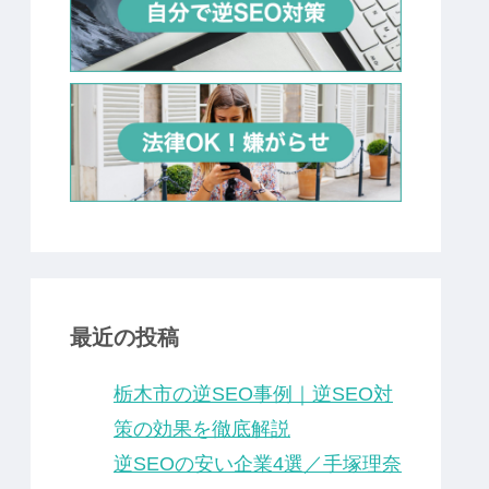
最近の投稿
栃木市の逆SEO事例｜逆SEO対
策の効果を徹底解説
逆SEOの安い企業4選／手塚理奈