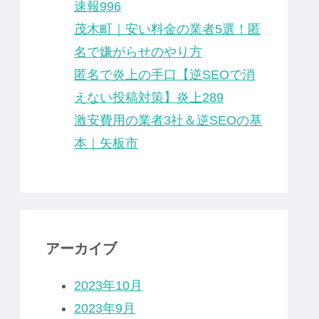
速報996
茂木町｜安い料金の業者5選！匿
名で嫌がらせのやり方
匿名で炎上の手口【逆SEOで消
えない投稿対策】炎上289
激安費用の業者3社＆逆SEOの基
本｜矢板市
アーカイブ
2023年10月
2023年9月