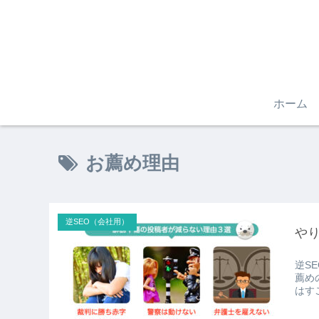
ホーム
お薦め理由
逆SEO（会社用）
や
逆S
薦め
はす