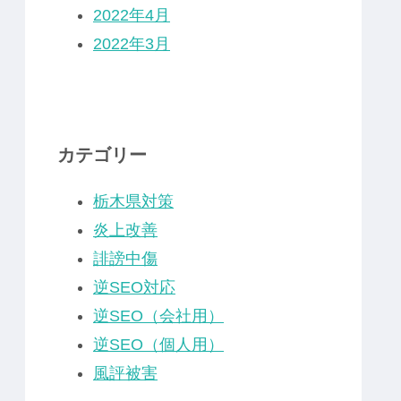
2022年4月
2022年3月
カテゴリー
栃木県対策
炎上改善
誹謗中傷
逆SEO対応
逆SEO（会社用）
逆SEO（個人用）
風評被害