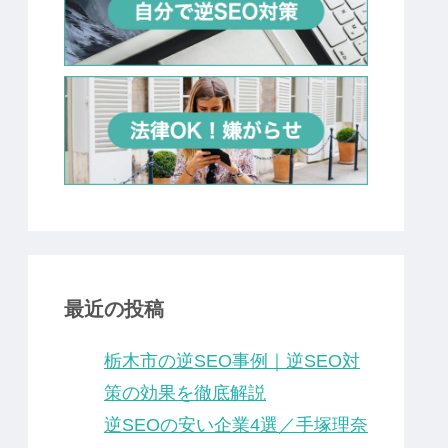
最近の投稿
栃木市の逆SEO事例｜逆SEO対
策の効果を徹底解説
逆SEOの安い企業4選／手塚理奈