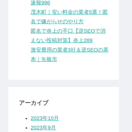
速報996
茂木町｜安い料金の業者5選！匿
名で嫌がらせのやり方
匿名で炎上の手口【逆SEOで消
えない投稿対策】炎上289
激安費用の業者3社＆逆SEOの基
本｜矢板市
アーカイブ
2023年10月
2023年9月