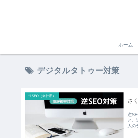
ホーム
デジタルタトゥー対策
逆SEO（会社用）
さく
逆S
と、
人の