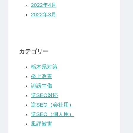
2022年4月
2022年3月
カテゴリー
栃木県対策
炎上改善
誹謗中傷
逆SEO対応
逆SEO（会社用）
逆SEO（個人用）
風評被害