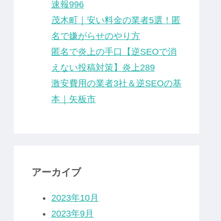
速報996
茂木町｜安い料金の業者5選！匿
名で嫌がらせのやり方
匿名で炎上の手口【逆SEOで消
えない投稿対策】炎上289
激安費用の業者3社＆逆SEOの基
本｜矢板市
アーカイブ
2023年10月
2023年9月