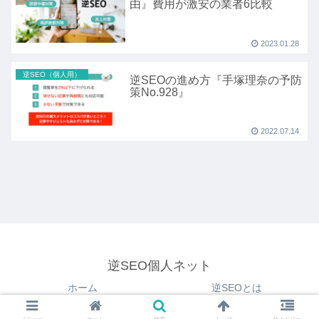
由』費用が激安の業者6比較
2023.01.28
逆SEO（個人用）
逆SEOの進め方『手塚理奈の予防
策No.928』
2022.07.14
逆SEO個人ネット
ホーム
逆SEOとは
逆SEOのやり方を解説
逆SEO会社TOP10