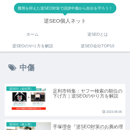
費用を抑えた逆SEO対策で誹謗中傷から自分を守ろう！
逆SEO個人ネット
ホーム
逆SEOとは
逆SEOのやり方を解説
逆SEO会社TOP10
中傷
逆SEO（会社用）
足利市特集：ヤフー検索の順位の
下げ方｜逆SEOのやり方を解説
2023.08.06
逆SEO（個人用）
手塚理奈『逆SEO対策のお薦め理