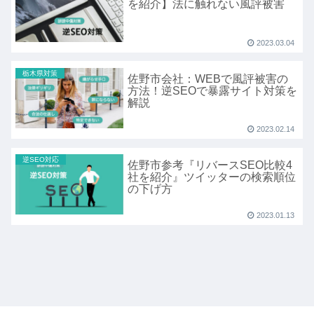
を紹介】法に触れない風評被害
2023.03.04
栃木県対策
佐野市会社：WEBで風評被害の
方法！逆SEOで暴露サイト対策を
解説
2023.02.14
逆SEO対応
佐野市参考『リバースSEO比較4
社を紹介』ツイッターの検索順位
の下げ方
2023.01.13