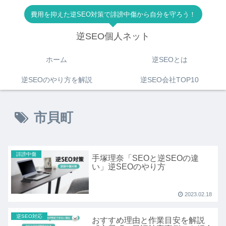
費用を抑えた逆SEO対策で誹謗中傷から自分を守ろう！
逆SEO個人ネット
ホーム
逆SEOとは
逆SEOのやり方を解説
逆SEO会社TOP10
市貝町
誹謗中傷
手塚理奈「SEOと逆SEOの違
い」逆SEOのやり方
2023.02.18
逆SEO対応
おすすめ理由と作業目安を解説