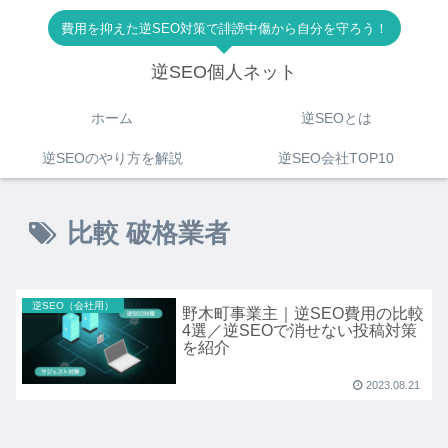
費用を抑えた逆SEO対策で誹謗中傷から自分を守ろう！
逆SEO個人ネット
ホーム
逆SEOとは
逆SEOのやり方を解説
逆SEO会社TOP10
比較 破格業者
逆SEO（会社用）
野木町事業主｜逆SEO費用の比較
4選／逆SEOで消せない投稿対策
を紹介
2023.08.21