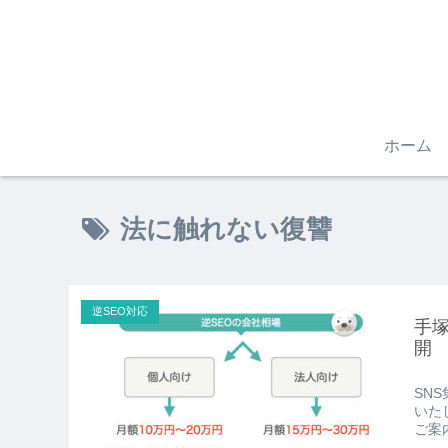
ホーム
法に触れない復讐
逆SEO対応
手塚
開
SN
いた
ご案