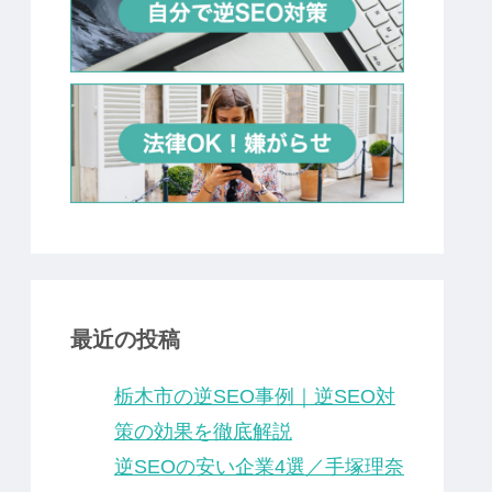
最近の投稿
栃木市の逆SEO事例｜逆SEO対
策の効果を徹底解説
逆SEOの安い企業4選／手塚理奈