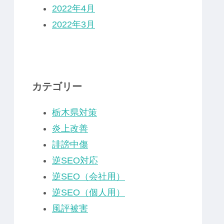
2022年4月
2022年3月
カテゴリー
栃木県対策
炎上改善
誹謗中傷
逆SEO対応
逆SEO（会社用）
逆SEO（個人用）
風評被害