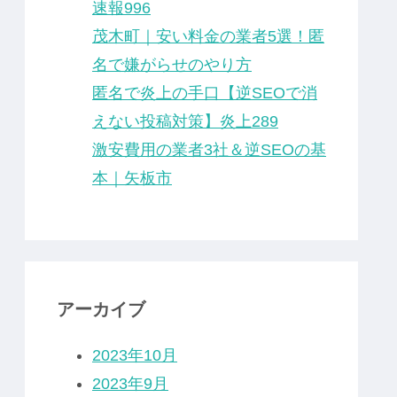
速報996
茂木町｜安い料金の業者5選！匿
名で嫌がらせのやり方
匿名で炎上の手口【逆SEOで消
えない投稿対策】炎上289
激安費用の業者3社＆逆SEOの基
本｜矢板市
アーカイブ
2023年10月
2023年9月