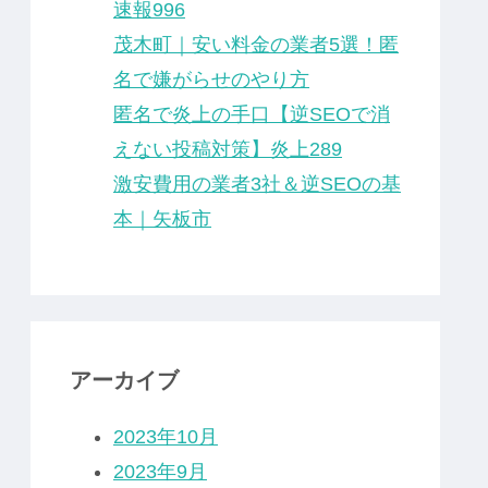
速報996
茂木町｜安い料金の業者5選！匿
名で嫌がらせのやり方
匿名で炎上の手口【逆SEOで消
えない投稿対策】炎上289
激安費用の業者3社＆逆SEOの基
本｜矢板市
アーカイブ
2023年10月
2023年9月