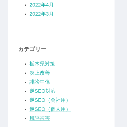
2022年4月
2022年3月
カテゴリー
栃木県対策
炎上改善
誹謗中傷
逆SEO対応
逆SEO（会社用）
逆SEO（個人用）
風評被害