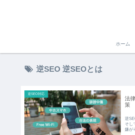
ホーム
逆SEO 逆SEOとは
逆SEO対応
法
策
逆S
そし
嫌が