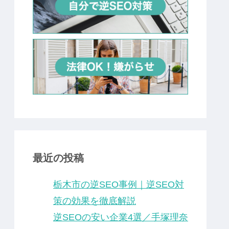
最近の投稿
栃木市の逆SEO事例｜逆SEO対
策の効果を徹底解説
逆SEOの安い企業4選／手塚理奈