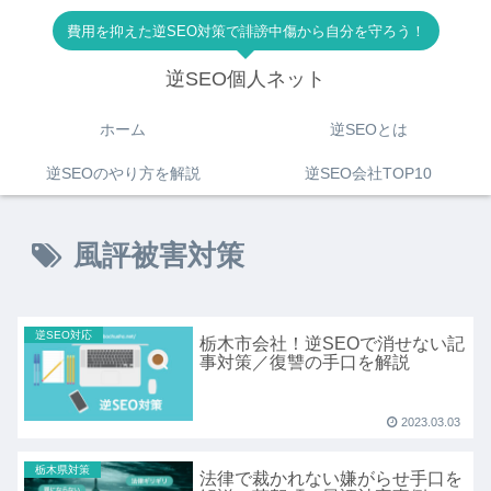
費用を抑えた逆SEO対策で誹謗中傷から自分を守ろう！
逆SEO個人ネット
ホーム
逆SEOとは
逆SEOのやり方を解説
逆SEO会社TOP10
風評被害対策
逆SEO対応
栃木市会社！逆SEOで消せない記
事対策／復讐の手口を解説
2023.03.03
栃木県対策
法律で裁かれない嫌がらせ手口を