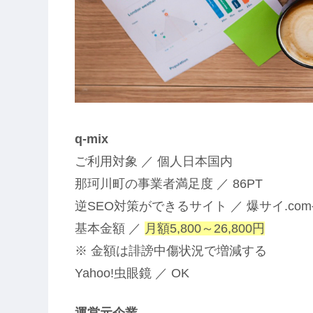
q-mix
ご利用対象 ／ 個人日本国内
那珂川町の事業者満足度 ／ 86PT
逆SEO対策ができるサイト ／ 爆サイ.comや
基本金額 ／
月額5,800～26,800円
※ 金額は誹謗中傷状況で増減する
Yahoo!虫眼鏡 ／ OK
運営元企業