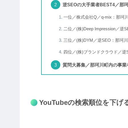
逆SEOの大手業者BEST4／那
一位／株式会社Q／q-mix：那珂
二位／(株)Deep Impression
三位／(株)DYM／逆SEO：那珂
四位／(株)ブランドクラウド／逆
質問大募集／那珂川町内の事業
YouTubeの検索順位を下