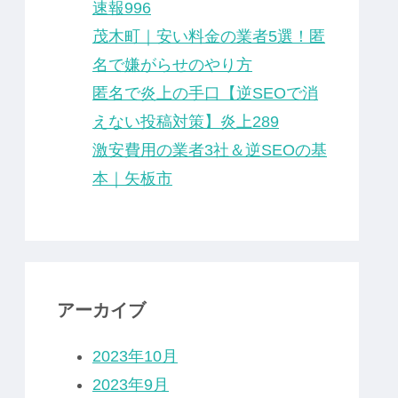
速報996
茂木町｜安い料金の業者5選！匿
名で嫌がらせのやり方
匿名で炎上の手口【逆SEOで消
えない投稿対策】炎上289
激安費用の業者3社＆逆SEOの基
本｜矢板市
アーカイブ
2023年10月
2023年9月