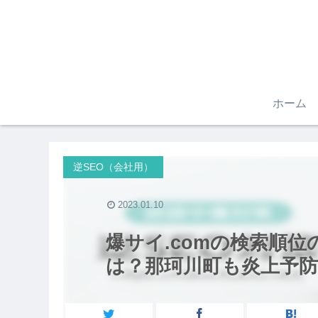
ホーム
逆SEO（会社用）
2023.01.10
爆サイ.comの検索順
は？那珂川町も炎上予防