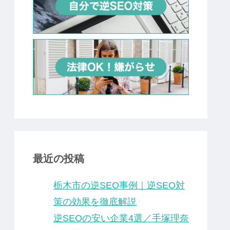
最近の投稿
栃木市の逆SEO事例｜逆SEO対
策の効果を徹底解説
逆SEOの安い企業4選／手塚理奈