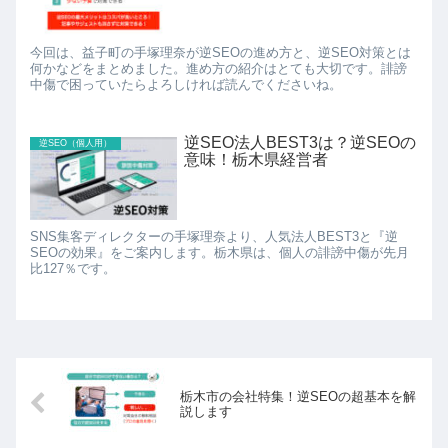
今回は、益子町の手塚理奈が逆SEOの進め方と、逆SEO対策とは
何かなどをまとめました。進め方の紹介はとても大切です。誹謗
中傷で困っていたらよろしければ読んでくださいね。
逆SEO法人BEST3は？逆SEOの
逆SEO（個人用）
意味！栃木県経営者
SNS集客ディレクターの手塚理奈より、人気法人BEST3と『逆
SEOの効果』をご案内します。栃木県は、個人の誹謗中傷が先月
比127％です。
栃木市の会社特集！逆SEOの超基本を解
説します