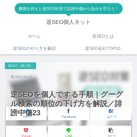
費用を抑えた逆SEO対策で誹謗中傷から自分を守ろう！
逆SEO個人ネット
ホーム
逆SEOとは
逆SEOのやり方を解説
逆SEO会社TOP10
逆SEO（個人用）
2023.04.23
逆SEOを個人でする手順｜グーグ
ル検索の順位の下げ方を解説／誹
謗中傷23
Twitter
Facebook
はてブ
Pocket
LINE
コピー