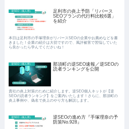
足利市の炎上予防「リバース
逆SEO（個人用）
SEOプランの代行料比較6選」
を紹介
本日は足利市の手塚理奈がリバースSEOの企業やお薦めなどを書
きました！企業の紹介は大切ですので、風評被害で苦悩していた
ら良かったら学んでくださいね！
那須町の逆SEO速報／逆SEOの
逆SEO（個人用）
読者ランキングを公開
貴社の炎上対策のために紹介します。逆SEO個人ネットが【逆
SEOの読者ランキング】をご案内いたします！さらに、那須町の
炎上事例や、偽名で炎上のやり方も解説します。
逆SEOの進め方『手塚理奈の予
逆SEO（個人用）
防策No.928』