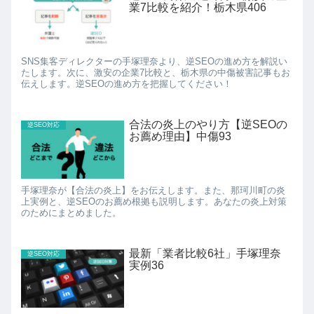
業7比較を紹介！栃木県406
SNS集客ディレクターの手塚理奈より、逆SEOの進め方を解説い
たします。次に、激安の企業7比較と、栃木県の中傷被害記事もお
伝えします。逆SEOの進め方を把握してください！
合法の炎上のやり方【逆SEOの
逆SEO対応
お薦め理由】中傷93
手塚理奈が【合法の炎上】をお伝えします。また、那珂川町の炎
上実例と、逆SEOのお薦め根拠も説明します。あなたの炎上対策
のためにまとめました。
最新「業者比較6社」手塚理奈
逆SEO対応
実例36