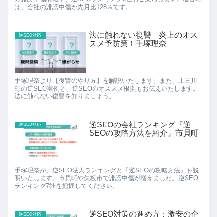
は、会社の誹謗中傷が先月比128％です。
法に触れない復讐：炎上のオス
逆SEO対応
スメ予防策！手塚理奈
手塚理奈より【復讐のやり方】を解説いたします。また、上三川
町の逆SEO実例と、逆SEOのオススメ根拠もお伝えいたします。
法に触れない復讐を知りましょう。
逆SEOの会社ランキング『逆
逆SEO対応
SEOの攻略方法を紹介』市貝町
手塚理奈が、逆SEO法人ランキングと『逆SEOの攻略方法』を説
明いたします。市貝町や矢板市で誹謗中傷が増えました。逆SEO
ランキング7社を把握してください。
逆SEO対策の進め方：激安の企
逆SEO対応