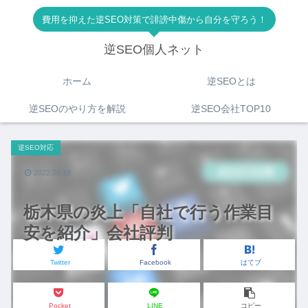
費用を抑えた逆SEO対策で誹謗中傷から自分を守ろう！
逆SEO個人ネット
ホーム
逆SEOとは
逆SEOのやり方を解説
逆SEO会社TOP10
逆SEO対応
2022.09.19
栃木県の炎上「自社で行う作業目
安を紹介」会社評判
Twitter
Facebook
はてブ
Pocket
LINE
コピー