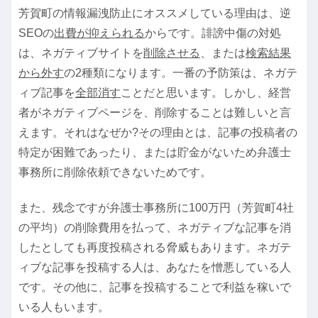
芳賀町の情報漏洩防止にオススメしている理由は、逆
SEOの
出費が抑えられる
からです。誹謗中傷の対処
は、ネガティブサイトを
削除させる
、または
検索結果
から外す
の2種類になります。一番の予防策は、ネガテ
ィブ記事を
全部消す
ことだと思います。しかし、経営
者がネガティブページを、削除することは難しいと言
えます。それはなぜか?その理由とは、記事の投稿者の
特定が困難であったり、または貯金がないため弁護士
事務所に削除依頼できないためです。
また、残念ですが弁護士事務所に100万円（芳賀町4社
の平均）の削除費用を払って、ネガティブな記事を消
したとしても再度投稿される脅威もあります。ネガテ
ィブな記事を投稿する人は、あなたを憎悪している人
です。その他に、記事を投稿することで利益を稼いで
いる人もいます。