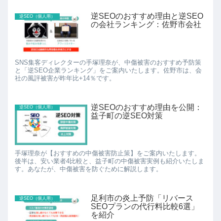
逆SEOのおすすめ理由と逆SEO
逆SEO（個人用）
の会社ランキング：佐野市会社
SNS集客ディレクターの手塚理奈が、中傷被害のおすすめ予防策
と「逆SEO企業ランキング」をご案内いたします。佐野市は、会
社の風評被害が昨年比+14％です。
逆SEOのおすすめ理由を公開：
逆SEO（個人用）
益子町の逆SEO対策
手塚理奈が【おすすめの中傷被害防止策】をご案内いたします。
後半は、安い業者4比較と、益子町の中傷被害実例も紹介いたしま
す。あなたが、中傷被害を防ぐために解説します。
足利市の炎上予防「リバース
逆SEO（個人用）
SEOプランの代行料比較6選」
を紹介