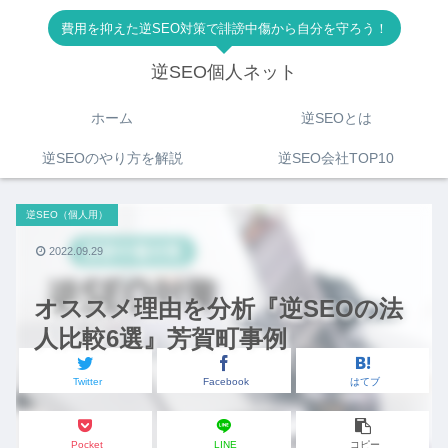
費用を抑えた逆SEO対策で誹謗中傷から自分を守ろう！
逆SEO個人ネット
ホーム
逆SEOとは
逆SEOのやり方を解説
逆SEO会社TOP10
逆SEO（個人用）
2022.09.29
オススメ理由を分析『逆SEOの法
人比較6選』芳賀町事例
Twitter
Facebook
はてブ
Pocket
LINE
コピー