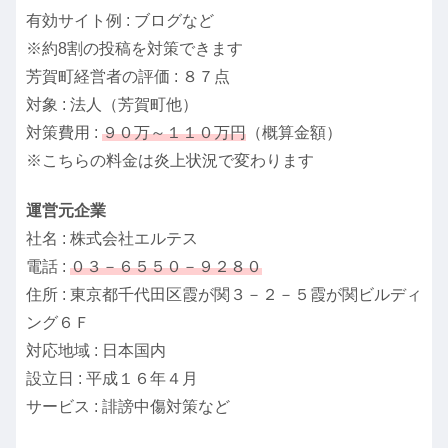
有効サイト例 : ブログなど
※約8割の投稿を対策できます
芳賀町経営者の評価 : ８７点
対象 : 法人（芳賀町他）
対策費用 :
９０万～１１０万円
（概算金額）
※こちらの料金は炎上状況で変わります
運営元企業
社名 : 株式会社エルテス
電話 :
０３－６５５０－９２８０
住所 : 東京都千代田区霞が関３－２－５霞が関ビルディ
ング６Ｆ
対応地域 : 日本国内
設立日 : 平成１６年４月
サービス : 誹謗中傷対策など