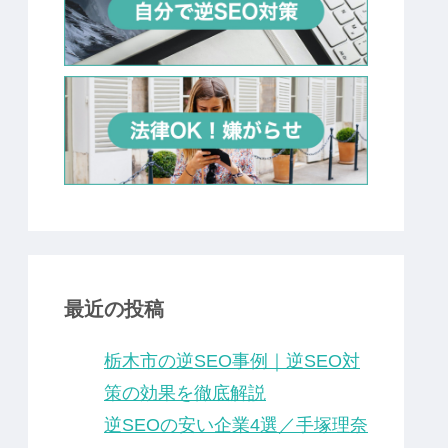
最近の投稿
栃木市の逆SEO事例｜逆SEO対
策の効果を徹底解説
逆SEOの安い企業4選／手塚理奈