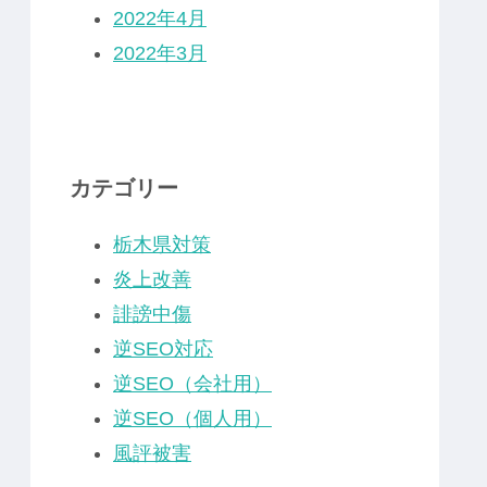
2022年4月
2022年3月
カテゴリー
栃木県対策
炎上改善
誹謗中傷
逆SEO対応
逆SEO（会社用）
逆SEO（個人用）
風評被害