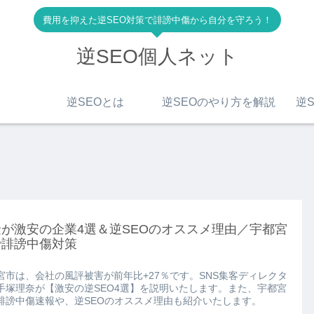
費用を抑えた逆SEO対策で誹謗中傷から自分を守ろう！
逆SEO個人ネット
逆SEOとは
逆SEOのやり方を解説
逆S
が激安の企業4選＆逆SEOのオススメ理由／宇都宮
で誹謗中傷対策
宮市は、会社の風評被害が前年比+27％です。SNS集客ディレクタ
手塚理奈が【激安の逆SEO4選】を説明いたします。また、宇都宮
誹謗中傷速報や、逆SEOのオススメ理由も紹介いたします。