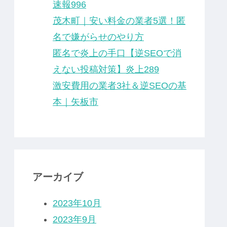
速報996
茂木町｜安い料金の業者5選！匿
名で嫌がらせのやり方
匿名で炎上の手口【逆SEOで消
えない投稿対策】炎上289
激安費用の業者3社＆逆SEOの基
本｜矢板市
アーカイブ
2023年10月
2023年9月