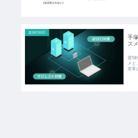
逆SEO対応
手塚
ス
逆S
メと
非常