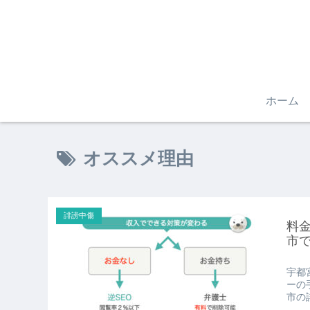
ホーム
オススメ理由
誹謗中傷
料金
市
宇都
ーの
市の