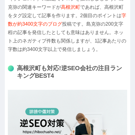
克弥の関連キーワードが
高根沢町
であれば、高根沢町
をタグ設定して記事を作ります。2個目のポイントは
字
数が約3400文字のブログ
投稿です。島克弥の200文字
程の記事を発信したとしても意味はありません。ネッ
ト上のネガティブ件数も関係しますが、1記事あたりの
字数は約3400文字以上で発信しましょう。
高根沢町も対応!逆SEO会社の注目ラン
キングBEST4