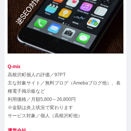
Q-mix
高根沢町個人の評価／97PT
主な対象サイト／無料ブログ（Amebaブログ他）、各
種電子掲示板など
利用価格／
月額5,800～26,800円
※金額は炎上状況で変わります
サービス対象／個人（高根沢町他）
運営会社