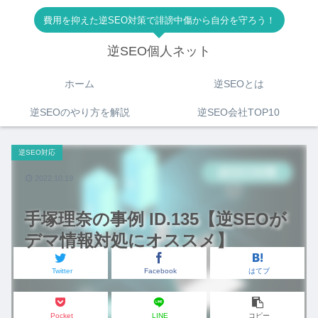
費用を抑えた逆SEO対策で誹謗中傷から自分を守ろう！
逆SEO個人ネット
ホーム
逆SEOとは
逆SEOのやり方を解説
逆SEO会社TOP10
逆SEO対応
2022.10.19
手塚理奈の事例 ID.135【逆SEOが
デマ情報対処にオススメ】
Twitter
Facebook
はてブ
Pocket
LINE
コピー