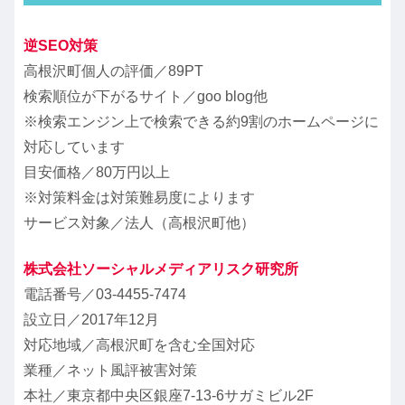
逆SEO対策
高根沢町個人の評価／89PT
検索順位が下がるサイト／goo blog他
※検索エンジン上で検索できる約9割のホームページに
対応しています
目安価格／
80万円以上
※対策料金は対策難易度によります
サービス対象／法人（高根沢町他）
株式会社ソーシャルメディアリスク研究所
電話番号／
03-4455-7474
設立日／2017年12月
対応地域／高根沢町を含む全国対応
業種／ネット風評被害対策
本社／東京都中央区銀座7-13-6サガミビル2F