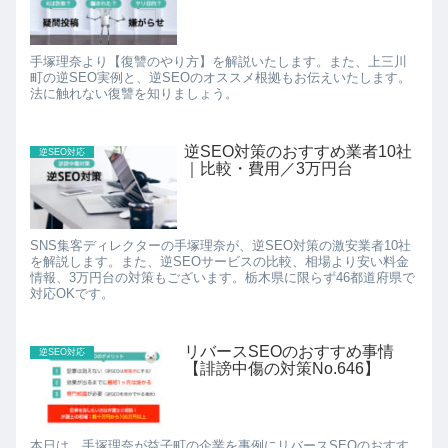
手塚理奈より【復讐のやり方】を解説いたします。また、上三川
町の逆SEO実例と、逆SEOのオススメ根拠もお伝えいたします。
法に触れない復讐を知りましょう。
逆SEO対策のおすすめ業者10社
逆SEO対応
｜比較・費用／3万円台
SNS集客ディレクターの手塚理奈が、逆SEO対策の激安業者10社
を解説します。また、逆SEOサービスの比較、相場より安い料金
情報、3万円台の対策もございます。栃木県に限らず46都道府県で
対応OKです。
リバースSEOのおすすめ事情
逆SEO対応
【誹謗中傷の対策No.646】
本日は、手塚理奈が益子町の企業を事例にリバースSEOのおすす