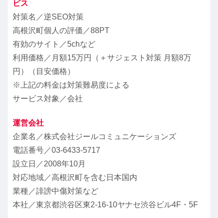
ビス
対策名／逆SEO対策
高根沢町個人の評価／88PT
有効のサイト／5chなど
利用価格／
月額15万円（＋サジェスト対策 月額8万
円）
（目安価格）
※上記の料金は対策難易度による
サービス対象／会社
運営会社
企業名／株式会社ジールコミュニケーションズ
電話番号／
03-6433-5717
設立日／2008年10月
対応地域／高根沢町を含む日本国内
業種／誹謗中傷対策など
本社／東京都渋谷区東2-16-10ヤナセ渋谷ビル4F・5F