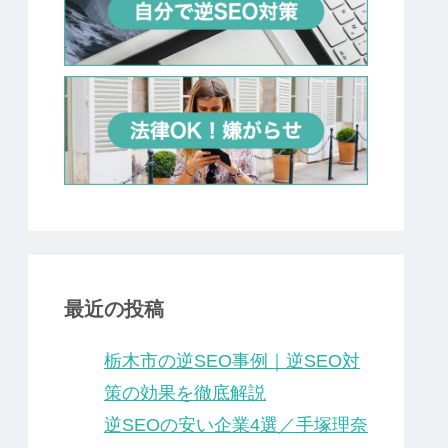
最近の投稿
栃木市の逆SEO事例｜逆SEO対
策の効果を徹底解説
逆SEOの安い企業4選／手塚理奈