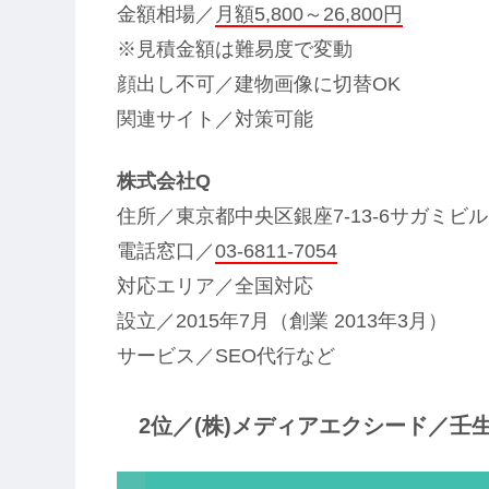
金額相場／
月額5,800～26,800円
※見積金額は難易度で変動
顔出し不可／建物画像に切替OK
関連サイト／対策可能
株式会社Q
住所／東京都中央区銀座7-13-6サガミビル
電話窓口／
03-6811-7054
対応エリア／全国対応
設立／2015年7月（創業 2013年3月）
サービス／SEO代行など
2位／(株)メディアエクシード／壬生