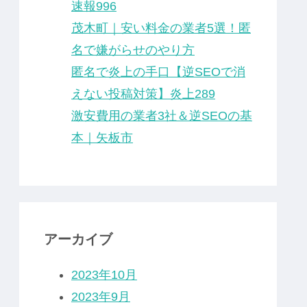
速報996
茂木町｜安い料金の業者5選！匿
名で嫌がらせのやり方
匿名で炎上の手口【逆SEOで消
えない投稿対策】炎上289
激安費用の業者3社＆逆SEOの基
本｜矢板市
アーカイブ
2023年10月
2023年9月