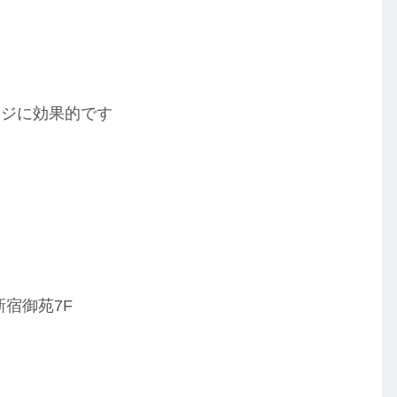
ージに効果的です
新宿御苑7F