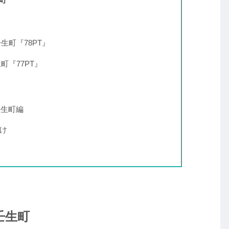
』
生町『78PT』
町『77PT』
壬生町編
け
壬生町