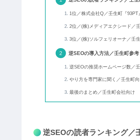
1位／株式会社Q／壬生町『93PT
2位／(株)メディアエクシード／壬
3位／(株)ソルフェリオーナ／壬生
逆SEOの導入方法／壬生町参考
逆SEOの推奨ホームページ数／
やり方を専門家に聞く／壬生町向
最後のまとめ／壬生町会社向け
逆SEOの読者ランキング／