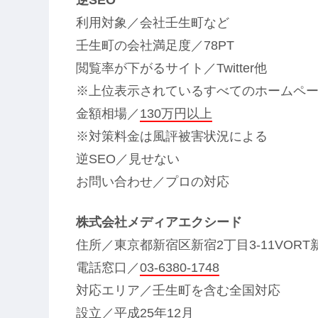
利用対象／会社壬生町など
壬生町の会社満足度／78PT
閲覧率が下がるサイト／Twitter他
※上位表示されているすべてのホームペ
金額相場／
130万円以上
※対策料金は風評被害状況による
逆SEO／見せない
お問い合わせ／プロの対応
株式会社メディアエクシード
住所／東京都新宿区新宿2丁目3-11VORT
電話窓口／
03-6380-1748
対応エリア／壬生町を含む全国対応
設立／平成25年12月