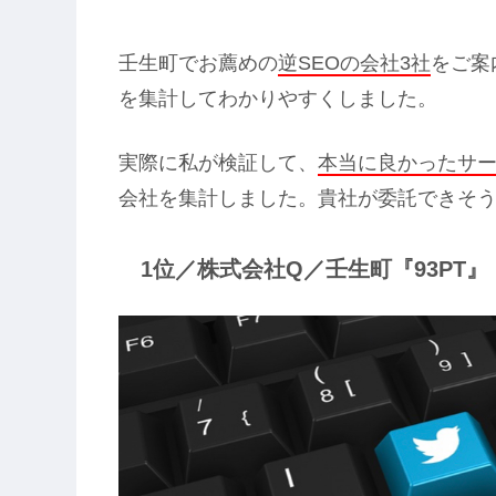
壬生町でお薦めの
逆SEOの会社3社
をご案
を集計してわかりやすくしました。
実際に私が検証して、
本当に良かったサ
会社を集計しました。貴社が委託できそ
1位／株式会社Q／壬生町『93PT』