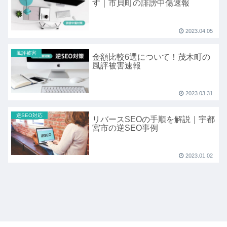
す｜市貝町の誹謗中傷速報
2023.04.05
風評被害
金額比較6選について！茂木町の
風評被害速報
2023.03.31
逆SEO対応
リバースSEOの手順を解説｜宇都
宮市の逆SEO事例
2023.01.02