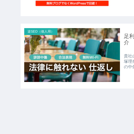
逆SEO（個人用）
足
介
貴社
塚理
の中