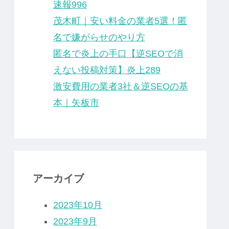
速報996
茂木町｜安い料金の業者5選！匿
名で嫌がらせのやり方
匿名で炎上の手口【逆SEOで消
えない投稿対策】炎上289
激安費用の業者3社＆逆SEOの基
本｜矢板市
アーカイブ
2023年10月
2023年9月