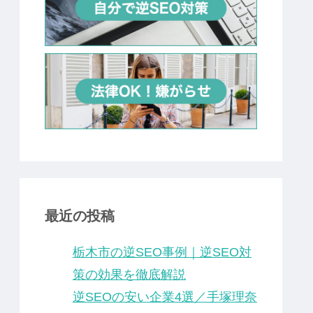
最近の投稿
栃木市の逆SEO事例｜逆SEO対
策の効果を徹底解説
逆SEOの安い企業4選／手塚理奈