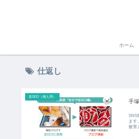
ホーム
仕返し
逆SEO（個人用）
手
SN
ます
被害