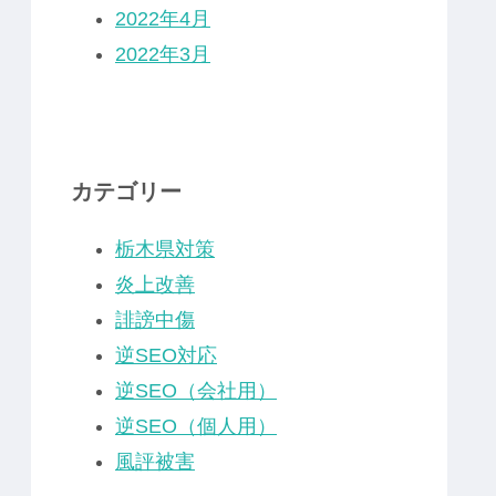
2022年4月
2022年3月
カテゴリー
栃木県対策
炎上改善
誹謗中傷
逆SEO対応
逆SEO（会社用）
逆SEO（個人用）
風評被害