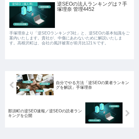
逆SEOの法人ランキングは？手
逆SEO（個人用）
塚理奈 管理4452
手塚理奈より「逆SEOランキング3社」と、逆SEOの基本知識をご
案内いたします。貴社が、中傷にあわないために解説いたしま
す。高根沢町は、会社の風評被害が前月比121％です。
自分でやる方法「逆SEOの業者ランキン
グを解説」手塚理奈
那須町の逆SEO速報／逆SEOの読者ラン
キングを公開