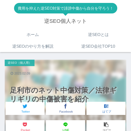
費用を抑えた逆SEO対策で誹謗中傷から自分を守ろう！
逆SEO個人ネット
ホーム
逆SEOとは
逆SEOのやり方を解説
逆SEO会社TOP10
逆SEO（個人用）
2023.02.09
足利市のネット中傷対策／法律ギ
リギリの中傷被害を紹介
Twitter
Facebook
はてブ
Pocket
LINE
コピー