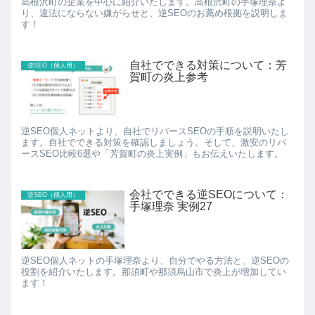
高根沢町の企業を中心に紹介いたします。高根沢町の手塚理奈よ
り、違法にならない嫌がらせと、逆SEOのお薦め根拠を説明しま
す！
自社でできる対策について：芳
逆SEO（個人用）
賀町の炎上参考
逆SEO個人ネットより、自社でリバースSEOの手順を説明いたし
ます。自社でできる対策を確認しましょう。そして、激安のリバ
ースSEO比較6選や「芳賀町の炎上実例」もお伝えいたします。
会社でできる逆SEOについて：
逆SEO（個人用）
手塚理奈 実例27
逆SEO個人ネットの手塚理奈より、自分でやる方法と、逆SEOの
役割を紹介いたします。那須町や那須烏山市で炎上が増加してい
ます！