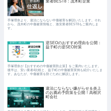
業者BEST8：茂木町企業
手塚理奈より、違法にならない中傷被害を解説いたします。それ
から、茂木町の中傷被害情報と、激安業者BEST8もご案内しま
す。
逆SEOのおすすめ理由を公開：
逆SEO（個人用）
益子町の逆SEO対策
手塚理奈が【おすすめの中傷被害防止策】をご案内いたします。
後半は、安い業者4比較と、益子町の中傷被害実例も紹介いたしま
す。あなたが、中傷被害を防ぐために解説します。
違法にならない嫌がらせ＆炎上
逆SEO（個人用）
のお薦め予防策を公開！高根沢
町会社