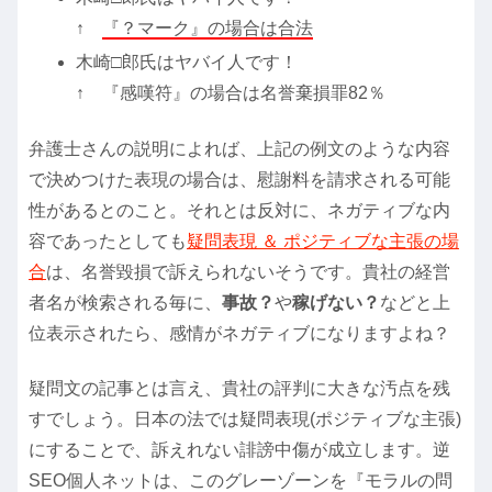
↑
『？マーク』の場合は合法
木崎□郎氏はヤバイ人です！
↑ 『感嘆符』の場合は名誉棄損罪82％
弁護士さんの説明によれば、上記の例文のような内容
で決めつけた表現の場合は、慰謝料を請求される可能
性があるとのこと。それとは反対に、ネガティブな内
容であったとしても
疑問表現 ＆ ポジティブな主張の場
合
は、名誉毀損で訴えられないそうです。貴社の経営
者名が検索される毎に、
事故？
や
稼げない？
などと上
位表示されたら、感情がネガティブになりますよね？
疑問文の記事とは言え、貴社の評判に大きな汚点を残
すでしょう。日本の法では疑問表現(ポジティブな主張)
にすることで、訴えれない誹謗中傷が成立します。逆
SEO個人ネットは、このグレーゾーンを『モラルの問