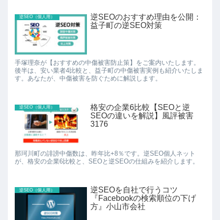
逆SEOのおすすめ理由を公開：
逆SEO（個人用）
益子町の逆SEO対策
手塚理奈が【おすすめの中傷被害防止策】をご案内いたします。
後半は、安い業者4比較と、益子町の中傷被害実例も紹介いたしま
す。あなたが、中傷被害を防ぐために解説します。
格安の企業6比較【SEOと逆
逆SEO（個人用）
SEOの違いを解説】風評被害
3176
那珂川町の誹謗中傷数は、昨年比+8％です。逆SEO個人ネット
が、格安の企業6比較と、SEOと逆SEOの仕組みを紹介します。
逆SEOを自社で行うコツ
逆SEO（個人用）
『Facebookの検索順位の下げ
方』小山市会社