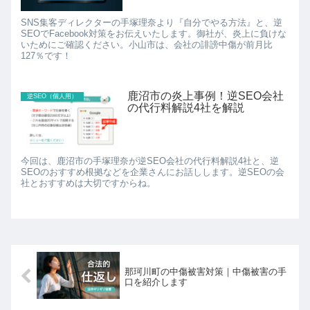
SNS集客ディレクターの手塚理奈より『自分でやる方法』と、逆
SEOでFacebook対策をお伝えいたします。御社が、炎上に負けな
いためにご確認ください。小山市は、会社の誹謗中傷が前月比
127％です！
鹿沼市の炎上事例！逆SEO会社
逆SEO（個人用）
の代行料解説4社を解説
今回は、鹿沼市の手塚理奈が逆SEO会社の代行料解説4社と、逆
SEOのおすすめ根拠などを企業さんにお話しします。逆SEOの会
社とおすすめは大切ですからね。
那珂川町の中傷被害対策｜中傷被害の手
口を紹介します