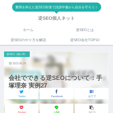
費用を抑えた逆SEO対策で誹謗中傷から自分を守ろう！
逆SEO個人ネット
ホーム
逆SEOとは
逆SEOのやり方を解説
逆SEO会社TOP10
逆SEO（個人用）
2023.05.25
会社でできる逆SEOについて：手
塚理奈 実例27
Twitter
Facebook
はてブ
Pocket
LINE
コピー