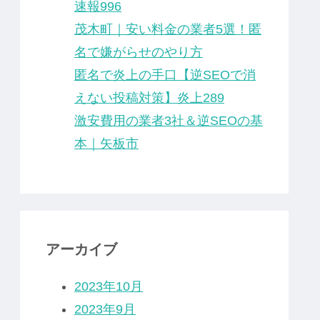
速報996
茂木町｜安い料金の業者5選！匿
名で嫌がらせのやり方
匿名で炎上の手口【逆SEOで消
えない投稿対策】炎上289
激安費用の業者3社＆逆SEOの基
本｜矢板市
アーカイブ
2023年10月
2023年9月