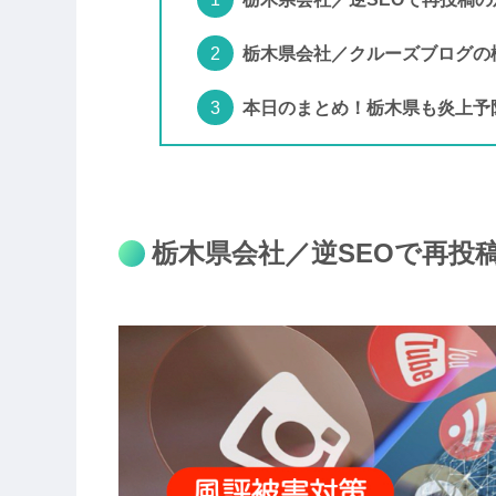
栃木県会社／クルーズブログの
本日のまとめ！栃木県も炎上予
栃木県会社／逆SEOで再投