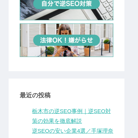
最近の投稿
栃木市の逆SEO事例｜逆SEO対
策の効果を徹底解説
逆SEOの安い企業4選／手塚理奈