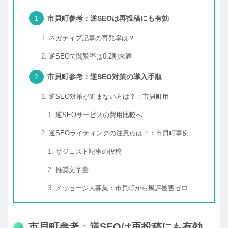
市貝町参考：逆SEOは再投稿にも有効
ネガティブ記事の再発率は？
逆SEOで閲覧率は0.2割未満
市貝町参考：逆SEO対策の導入手順
逆SEO対策が進まない方は？：市貝町用
逆SEOサービスの費用比較へ
逆SEOライティングの注意点は？：市貝町事例
サジェスト記事の投稿
推奨文字量
メッセージ大募集：市貝町から風評被害ゼロ
市貝町参考：逆SEOは再投稿にも有効