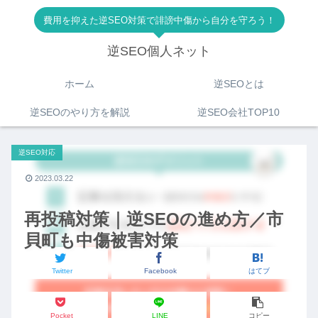
費用を抑えた逆SEO対策で誹謗中傷から自分を守ろう！
逆SEO個人ネット
ホーム
逆SEOとは
逆SEOのやり方を解説
逆SEO会社TOP10
逆SEO対応
2023.03.22
再投稿対策｜逆SEOの進め方／市
貝町も中傷被害対策
Twitter
Facebook
はてブ
Pocket
LINE
コピー