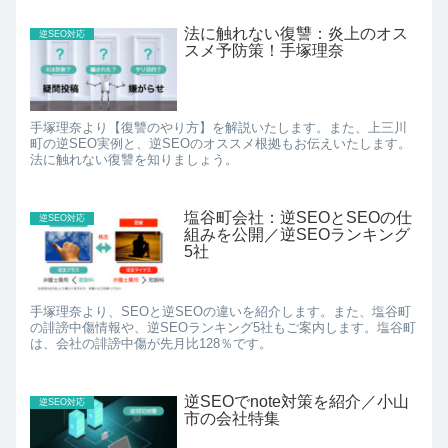
法に触れない復讐：炎上のオス
逆SEO対応
スメ予防策！手塚理奈
手塚理奈より【復讐のやり方】を解説いたします。また、上三川
町の逆SEO実例と、逆SEOのオススメ根拠もお伝えいたします。
法に触れない復讐を知りましょう。
塩谷町会社：逆SEOとSEOの仕
逆SEO対応
組みを公開／逆SEOランキング
5社
手塚理奈より、SEOと逆SEOの違いを紹介します。また、塩谷町
の誹謗中傷情報や、逆SEOランキング5社もご案内します。塩谷町
は、会社の誹謗中傷が先月比128％です。
逆SEOでnote対策を紹介／小山
逆SEO対応
市の会社特集