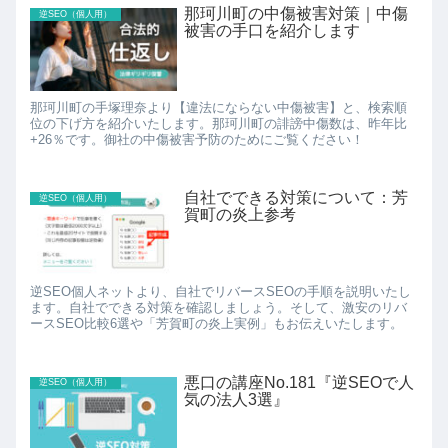
那珂川町の中傷被害対策｜中傷
逆SEO（個人用）
被害の手口を紹介します
那珂川町の手塚理奈より【違法にならない中傷被害】と、検索順
位の下げ方を紹介いたします。那珂川町の誹謗中傷数は、昨年比
+26％です。御社の中傷被害予防のためにご覧ください！
自社でできる対策について：芳
逆SEO（個人用）
賀町の炎上参考
逆SEO個人ネットより、自社でリバースSEOの手順を説明いたし
ます。自社でできる対策を確認しましょう。そして、激安のリバ
ースSEO比較6選や「芳賀町の炎上実例」もお伝えいたします。
悪口の講座No.181『逆SEOで人
逆SEO（個人用）
気の法人3選』