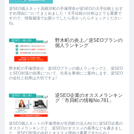
逆SEO個人ネット高根沢町の手塚理奈が逆SEOの大手比較とおす
すめ理由についてまとめました！大手比較の分析はとても重要で
すので、情報漏洩でお困りでしたら良かったらチェックください
ね。
野木町の炎上／逆SEOプランの
逆SEO（個人用）
個人ランキング
野木町の手塚理奈が、逆SEOプランの個人ランキングと、逆SEO
とSEO対策の効果について、社長を事例にご案内します。逆SEO
の会社と効果は大切ですよ!
逆SEO企業のオススメランキン
逆SEO（個人用）
グ「市貝町の情報No.781」
逆SEO個人ネットの手塚理奈が市貝町の法人向けに逆SEO企業の
オススメランキングと、逆SEOがオススメの基準などを書きまし
た。逆SEO対策の会社とオススメ理由は重要ですからね！