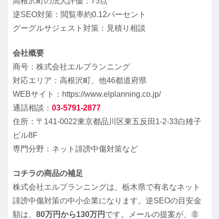
高根沢町の法人評価：75点
逆SEO対策：閲覧率約0.12パーセント
グーグルサジェスト対策：見積り相談
会社概要
商号：株式会社エルプランニング
対応エリア：高根沢町、他46都道府県
WEBサイト：https://www.elplanning.co.jp/
通話相談：
03-5791-2877
住所：〒141-0022東京都品川区東五反田1-2-33白雉子
ビル8F
専門分野：ネット誹謗中傷対策など
コチラの商品の補足
株式会社エルプランニングは、栃木県で有名なネット
誹謗中傷対策の中小企業になります。逆SEOの目安金
額は、
80万円から130万円
です。メールの提案が、非