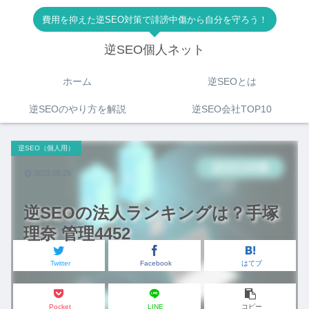
費用を抑えた逆SEO対策で誹謗中傷から自分を守ろう！
逆SEO個人ネット
ホーム
逆SEOとは
逆SEOのやり方を解説
逆SEO会社TOP10
逆SEO（個人用）
2023.05.28
逆SEOの法人ランキングは？手塚
理奈 管理4452
Twitter
Facebook
はてブ
Pocket
LINE
コピー