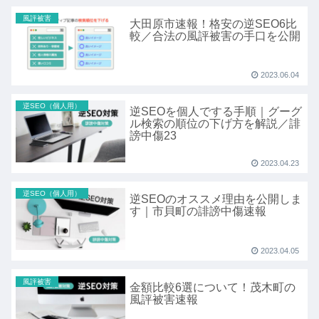
風評被害
大田原市速報！格安の逆SEO6比
較／合法の風評被害の手口を公開
2023.06.04
逆SEO（個人用）
逆SEOを個人でする手順｜グーグ
ル検索の順位の下げ方を解説／誹
謗中傷23
2023.04.23
逆SEO（個人用）
逆SEOのオススメ理由を公開しま
す｜市貝町の誹謗中傷速報
2023.04.05
風評被害
金額比較6選について！茂木町の
風評被害速報