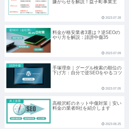
嫌がらせを解説！益子町事業主
2023.07.28
逆SEO（会社用）
料金が格安業者3選は？逆SEOの
やり方を解説：誹謗中傷35
2023.07.09
誹謗中傷
手塚理奈｜グーグル検索の順位の
下げ方：自分で逆SEOをやるコツ
2023.07.05
炎上改善
高根沢町のネット中傷対策｜安い
料金の業者8社を紹介します
2023.06.25